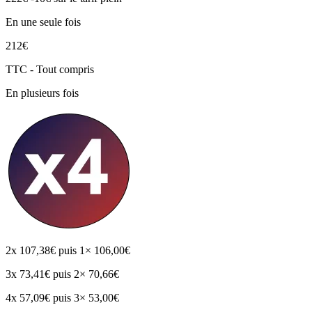
En une seule fois
212€
TTC - Tout compris
En plusieurs fois
2x
107,38€
puis 1× 106,00€
3x
73,41€
puis 2× 70,66€
4x
57,09€
puis 3× 53,00€