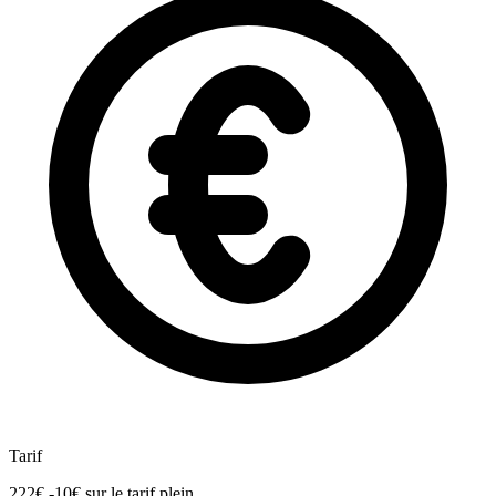
Tarif
222€
-10€
sur le tarif plein