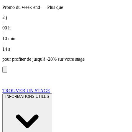
Promo du week-end
—
Plus que
2
j
:
00
h
:
10
min
:
13
s
pour profiter de
jusqu'à -20%
sur votre stage
TROUVER UN STAGE
INFORMATIONS UTILES