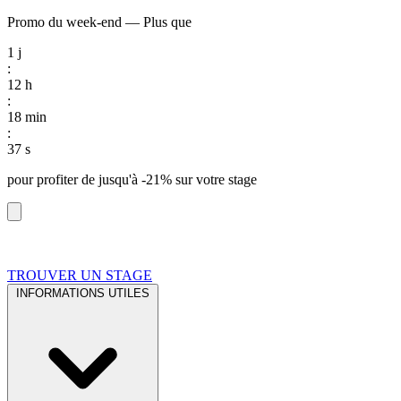
Promo du week-end
—
Plus que
1
j
:
12
h
:
18
min
:
36
s
pour profiter de
jusqu'à -21%
sur votre stage
TROUVER UN STAGE
INFORMATIONS UTILES