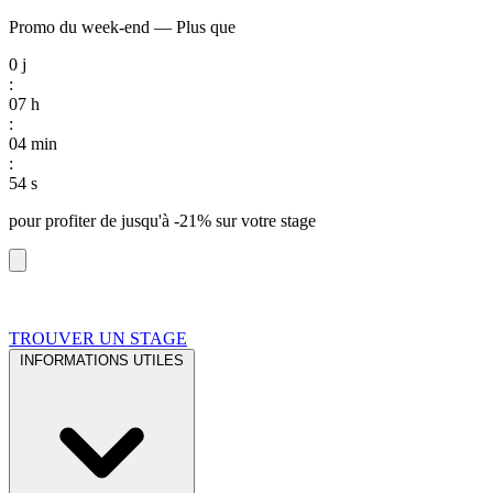
Promo du week-end
—
Plus que
0
j
:
07
h
:
04
min
:
53
s
pour profiter de
jusqu'à -21%
sur votre stage
TROUVER UN STAGE
INFORMATIONS UTILES