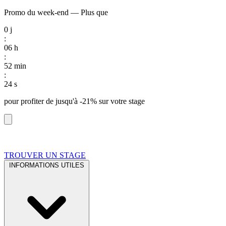
Promo du week-end
—
Plus que
0
j
:
06
h
:
52
min
:
23
s
pour profiter de
jusqu'à -21%
sur votre stage
TROUVER UN STAGE
INFORMATIONS UTILES