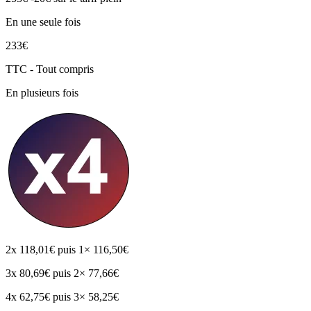
En une seule fois
233€
TTC - Tout compris
En plusieurs fois
2x
118,01€
puis 1× 116,50€
3x
80,69€
puis 2× 77,66€
4x
62,75€
puis 3× 58,25€