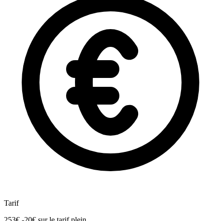
Tarif
253€
-20€
sur le tarif plein