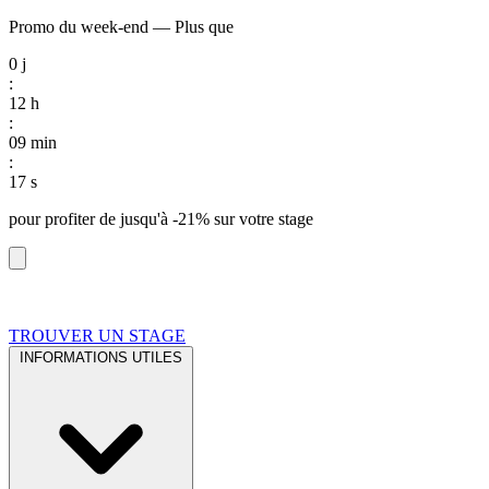
Promo du week-end
—
Plus que
0
j
:
12
h
:
09
min
:
16
s
pour profiter de
jusqu'à -21%
sur votre stage
TROUVER UN STAGE
INFORMATIONS UTILES