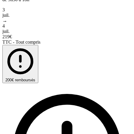
3
juil.
→
4
juil.
219€
TTC - Tout compris
200€ remboursés