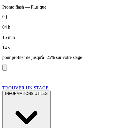
Promo flash
—
Plus que
0
j
:
04
h
:
15
min
:
13
s
pour profiter de
jusqu'à -25%
sur votre stage
TROUVER UN STAGE
INFORMATIONS UTILES