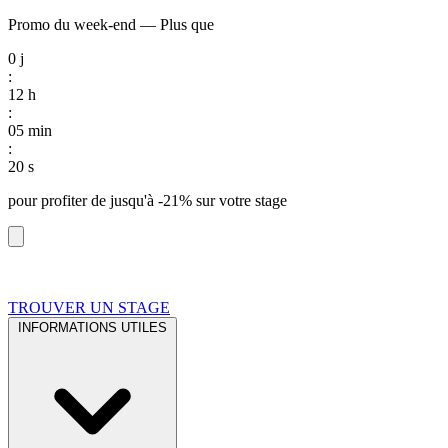
Promo du week-end
—
Plus que
0
j
:
12
h
:
05
min
:
19
s
pour profiter de
jusqu'à -21%
sur votre stage
TROUVER UN STAGE
INFORMATIONS UTILES