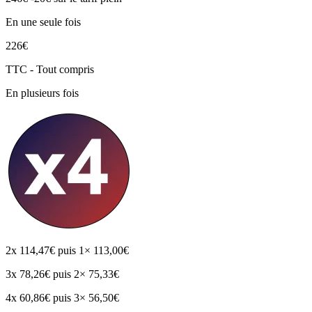
En une seule fois
226€
TTC - Tout compris
En plusieurs fois
2x
114,47€
puis 1× 113,00€
3x
78,26€
puis 2× 75,33€
4x
60,86€
puis 3× 56,50€