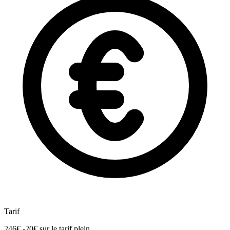
Tarif
246€
-20€
sur le tarif plein