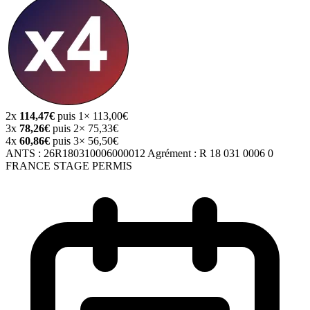
2x
114,47€
puis 1× 113,00€
3x
78,26€
puis 2× 75,33€
4x
60,86€
puis 3× 56,50€
ANTS :
26R180310006000012
Agrément :
R 18 031 0006 0
FRANCE STAGE PERMIS