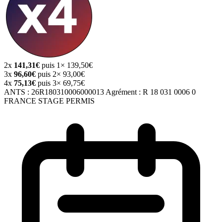
2x
141,31€
puis 1× 139,50€
3x
96,60€
puis 2× 93,00€
4x
75,13€
puis 3× 69,75€
ANTS :
26R180310006000013
Agrément :
R 18 031 0006 0
FRANCE STAGE PERMIS