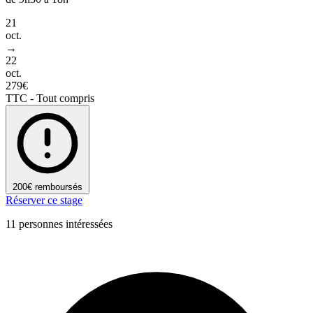
21
oct.
→
22
oct.
279€
TTC - Tout compris
200€ remboursés
Réserver ce stage
11 personnes intéressées