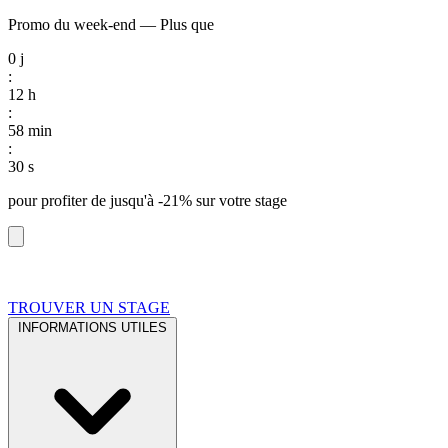
Promo du week-end
—
Plus que
0
j
:
12
h
:
58
min
:
29
s
pour profiter de
jusqu'à -21%
sur votre stage
TROUVER UN STAGE
INFORMATIONS UTILES