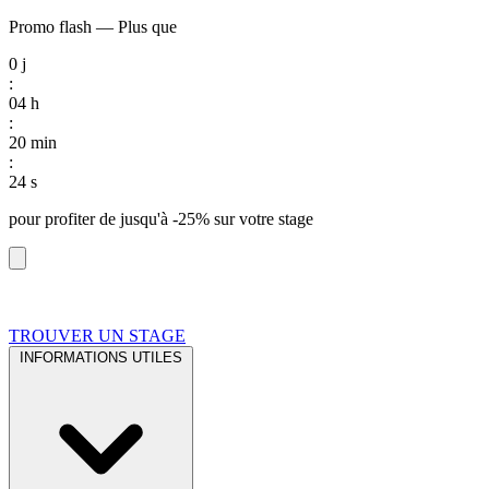
Promo flash
—
Plus que
0
j
:
04
h
:
20
min
:
23
s
pour profiter de
jusqu'à -25%
sur votre stage
TROUVER UN STAGE
INFORMATIONS UTILES