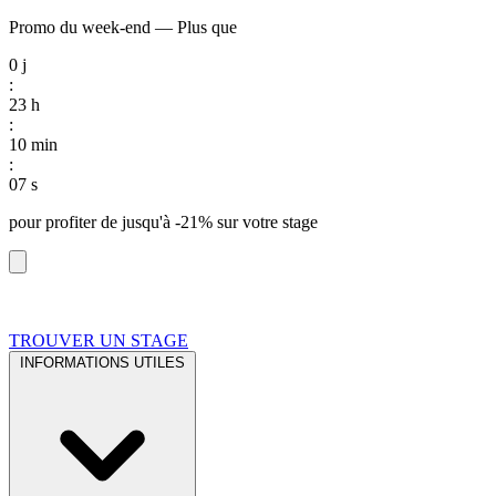
Promo du week-end
—
Plus que
0
j
:
23
h
:
10
min
:
06
s
pour profiter de
jusqu'à -21%
sur votre stage
TROUVER UN STAGE
INFORMATIONS UTILES