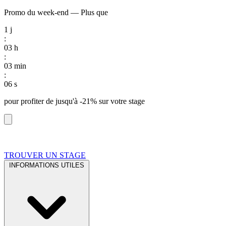
Promo du week-end
—
Plus que
1
j
:
03
h
:
03
min
:
05
s
pour profiter de
jusqu'à -21%
sur votre stage
TROUVER UN STAGE
INFORMATIONS UTILES