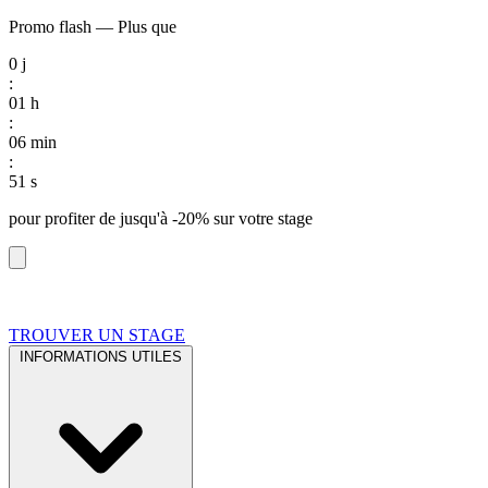
Promo flash
—
Plus que
0
j
:
01
h
:
06
min
:
50
s
pour profiter de
jusqu'à -20%
sur votre stage
TROUVER UN STAGE
INFORMATIONS UTILES