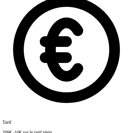
Tarif
209€
-10€
sur le tarif plein