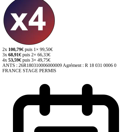
2x
100,79€
puis 1× 99,50€
3x
68,91€
puis 2× 66,33€
4x
53,59€
puis 3× 49,75€
ANTS :
26R180310006000009
Agrément :
R 18 031 0006 0
FRANCE STAGE PERMIS