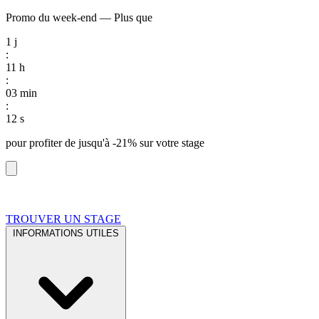
Promo du week-end
—
Plus que
1
j
:
11
h
:
03
min
:
11
s
pour profiter de
jusqu'à -21%
sur votre stage
TROUVER UN STAGE
INFORMATIONS UTILES