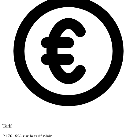
Tarif
217€
-9%
sur le tarif plein