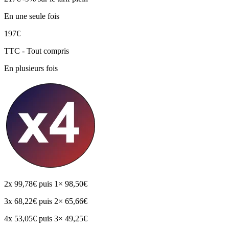
En une seule fois
197€
TTC - Tout compris
En plusieurs fois
2x
99,78€
puis 1× 98,50€
3x
68,22€
puis 2× 65,66€
4x
53,05€
puis 3× 49,25€