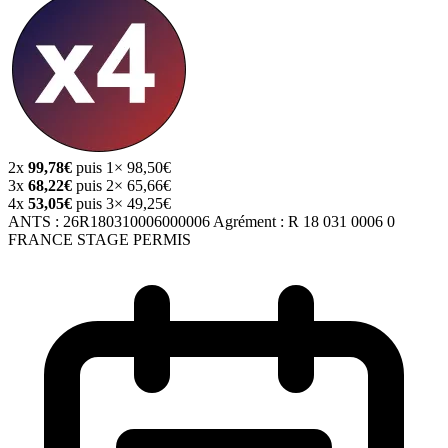
2x
99,78€
puis 1× 98,50€
3x
68,22€
puis 2× 65,66€
4x
53,05€
puis 3× 49,25€
ANTS :
26R180310006000006
Agrément :
R 18 031 0006 0
FRANCE STAGE PERMIS