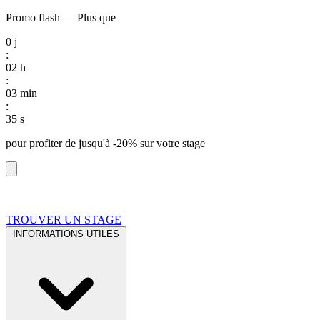
Promo flash
—
Plus que
0
j
:
02
h
:
03
min
:
34
s
pour profiter de
jusqu'à -20%
sur votre stage
TROUVER UN STAGE
INFORMATIONS UTILES