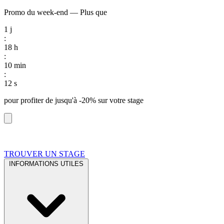
Promo du week-end
—
Plus que
1
j
:
18
h
:
10
min
:
11
s
pour profiter de
jusqu'à -20%
sur votre stage
TROUVER UN STAGE
INFORMATIONS UTILES