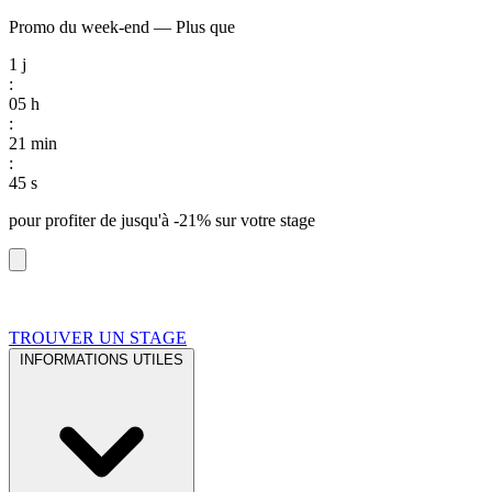
Promo du week-end
—
Plus que
1
j
:
05
h
:
21
min
:
44
s
pour profiter de
jusqu'à -21%
sur votre stage
TROUVER UN STAGE
INFORMATIONS UTILES