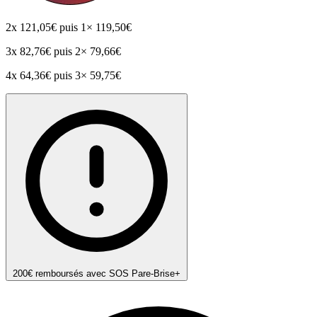
2x
121,05€
puis 1× 119,50€
3x
82,76€
puis 2× 79,66€
4x
64,36€
puis 3× 59,75€
200€ remboursés avec SOS Pare-Brise+