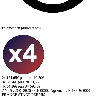
Paiement en plusieurs fois
2x
121,05€
puis 1× 119,50€
3x
82,76€
puis 2× 79,66€
4x
64,36€
puis 3× 59,75€
ANTS :
26R180260001000002
Agrément :
R 18 026 0001 0
FRANCE STAGE PERMIS