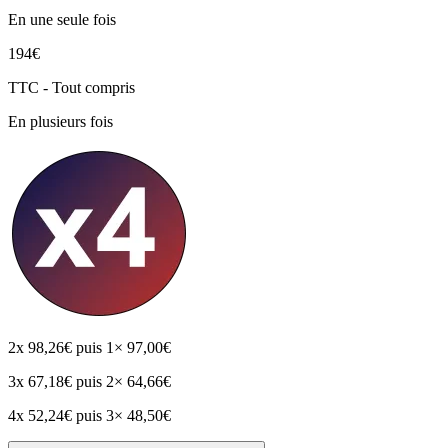
En une seule fois
194€
TTC - Tout compris
En plusieurs fois
2x
98,26€
puis 1× 97,00€
3x
67,18€
puis 2× 64,66€
4x
52,24€
puis 3× 48,50€