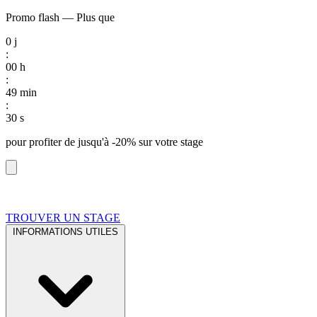
Promo flash
—
Plus que
0
j
:
00
h
:
49
min
:
29
s
pour profiter de
jusqu'à -20%
sur votre stage
TROUVER UN STAGE
INFORMATIONS UTILES