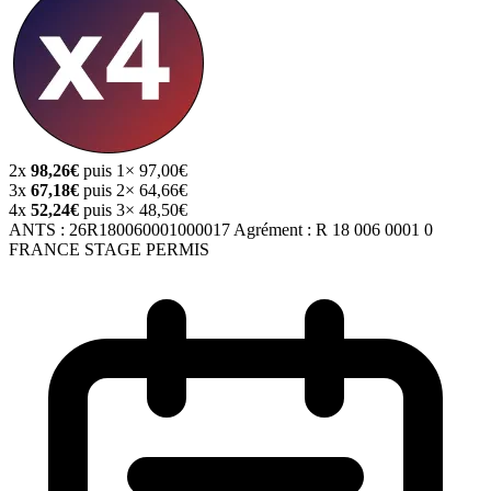
2x
98,26€
puis 1× 97,00€
3x
67,18€
puis 2× 64,66€
4x
52,24€
puis 3× 48,50€
ANTS :
26R180060001000017
Agrément :
R 18 006 0001 0
FRANCE STAGE PERMIS