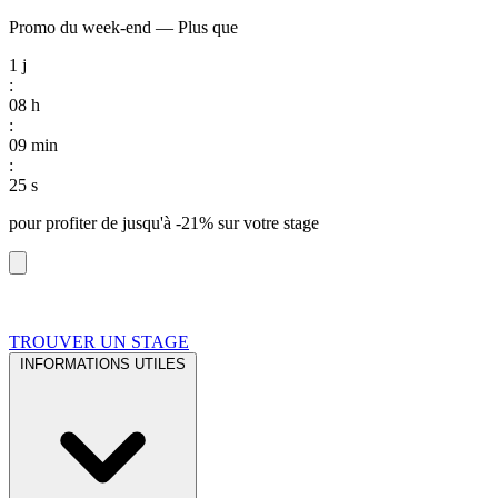
Promo du week-end
—
Plus que
1
j
:
08
h
:
09
min
:
24
s
pour profiter de
jusqu'à -21%
sur votre stage
TROUVER UN STAGE
INFORMATIONS UTILES