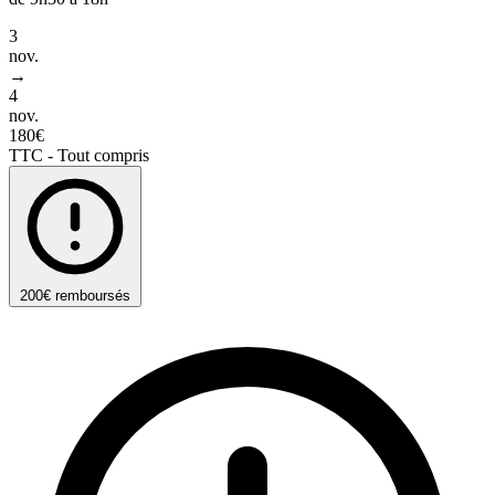
3
nov.
→
4
nov.
180€
TTC - Tout compris
200€ remboursés