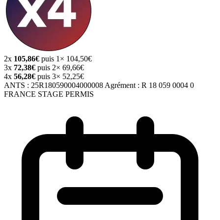
2x
105,86€
puis 1× 104,50€
3x
72,38€
puis 2× 69,66€
4x
56,28€
puis 3× 52,25€
ANTS :
25R180590004000008
Agrément :
R 18 059 0004 0
FRANCE STAGE PERMIS