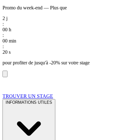
Promo du week-end
—
Plus que
2
j
:
00
h
:
00
min
:
19
s
pour profiter de
jusqu'à -20%
sur votre stage
TROUVER UN STAGE
INFORMATIONS UTILES