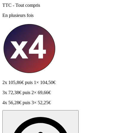
TTC - Tout compris
En plusieurs fois
2x
105,86€
puis 1× 104,50€
3x
72,38€
puis 2× 69,66€
4x
56,28€
puis 3× 52,25€