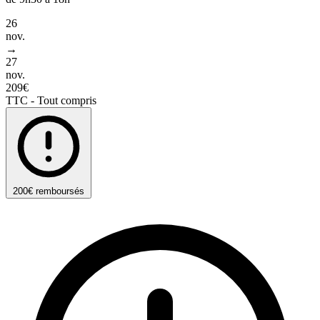
26
nov.
→
27
nov.
209€
TTC - Tout compris
200€ remboursés