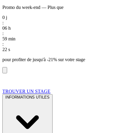
Promo du week-end
—
Plus que
0
j
:
06
h
:
59
min
:
21
s
pour profiter de
jusqu'à -21%
sur votre stage
TROUVER UN STAGE
INFORMATIONS UTILES