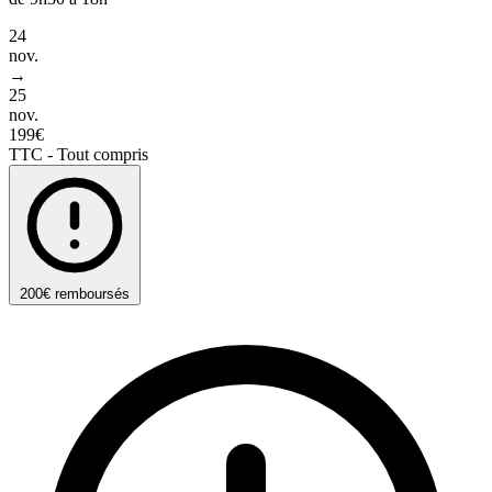
24
nov.
→
25
nov.
199€
TTC - Tout compris
200€ remboursés