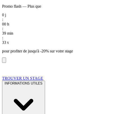
Promo flash
—
Plus que
0
j
:
00
h
:
39
min
:
32
s
pour profiter de
jusqu'à -20%
sur votre stage
TROUVER UN STAGE
INFORMATIONS UTILES