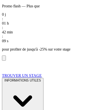
Promo flash
—
Plus que
0
j
:
01
h
:
42
min
:
08
s
pour profiter de
jusqu'à -25%
sur votre stage
TROUVER UN STAGE
INFORMATIONS UTILES