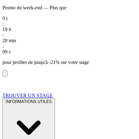
Promo du week-end
—
Plus que
0
j
:
19
h
:
28
min
:
08
s
pour profiter de
jusqu'à -21%
sur votre stage
TROUVER UN STAGE
INFORMATIONS UTILES