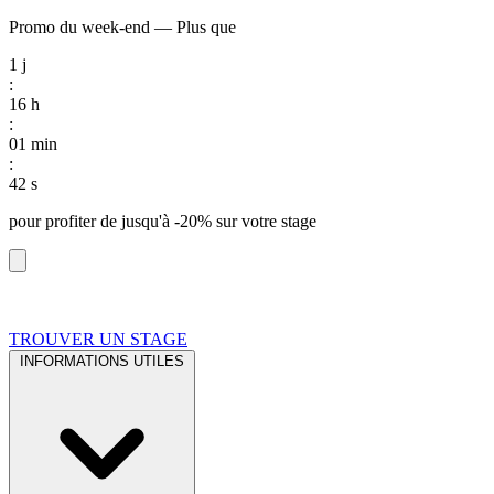
Promo du week-end
—
Plus que
1
j
:
16
h
:
01
min
:
41
s
pour profiter de
jusqu'à -20%
sur votre stage
TROUVER UN STAGE
INFORMATIONS UTILES