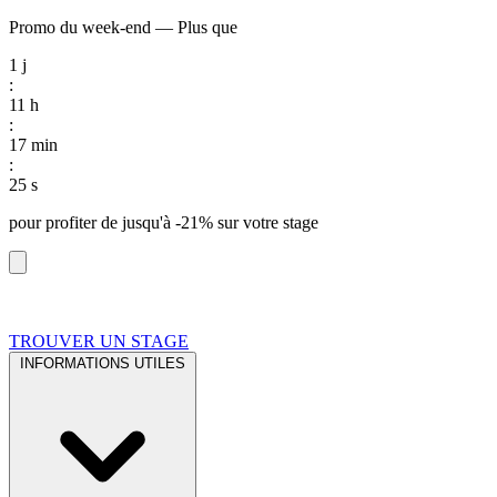
Promo du week-end
—
Plus que
1
j
:
11
h
:
17
min
:
24
s
pour profiter de
jusqu'à -21%
sur votre stage
TROUVER UN STAGE
INFORMATIONS UTILES