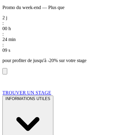
Promo du week-end
—
Plus que
2
j
:
00
h
:
24
min
:
08
s
pour profiter de
jusqu'à -20%
sur votre stage
TROUVER UN STAGE
INFORMATIONS UTILES