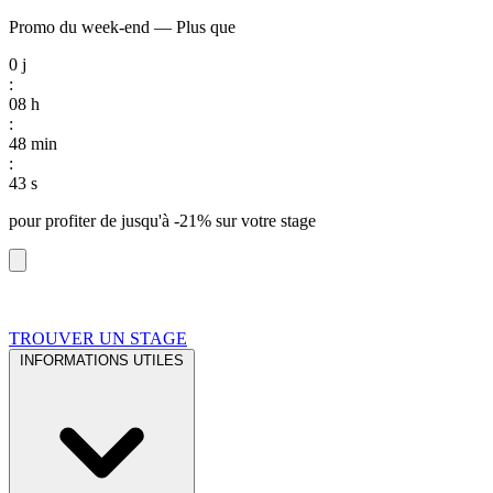
Promo du week-end
—
Plus que
0
j
:
08
h
:
48
min
:
42
s
pour profiter de
jusqu'à -21%
sur votre stage
TROUVER UN STAGE
INFORMATIONS UTILES