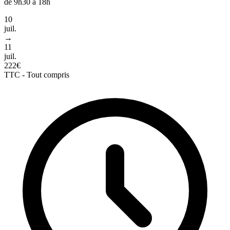
de 9h30 à 18h
10
juil.
→
11
juil.
222€
TTC - Tout compris