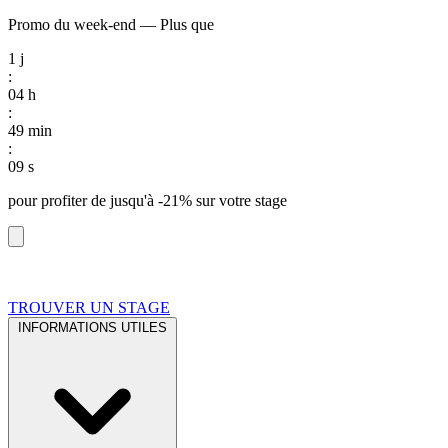
Promo du week-end
—
Plus que
1
j
:
04
h
:
49
min
:
08
s
pour profiter de
jusqu'à -21%
sur votre stage
TROUVER UN STAGE
INFORMATIONS UTILES