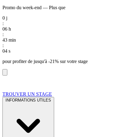
Promo du week-end
—
Plus que
0
j
:
06
h
:
43
min
:
04
s
pour profiter de
jusqu'à -21%
sur votre stage
TROUVER UN STAGE
INFORMATIONS UTILES