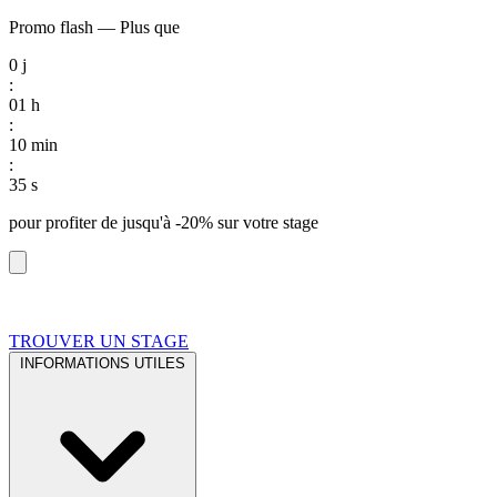
Promo flash
—
Plus que
0
j
:
01
h
:
10
min
:
34
s
pour profiter de
jusqu'à -20%
sur votre stage
TROUVER UN STAGE
INFORMATIONS UTILES