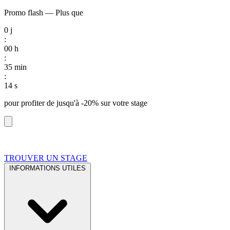
Promo flash
—
Plus que
0
j
:
00
h
:
35
min
:
13
s
pour profiter de
jusqu'à -20%
sur votre stage
TROUVER UN STAGE
INFORMATIONS UTILES