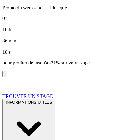
Promo du week-end
—
Plus que
0
j
:
10
h
:
36
min
:
17
s
pour profiter de
jusqu'à -21%
sur votre stage
TROUVER UN STAGE
INFORMATIONS UTILES