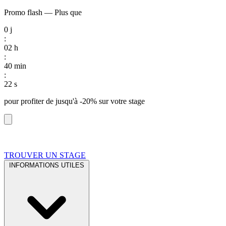
Promo flash
—
Plus que
0
j
:
02
h
:
40
min
:
21
s
pour profiter de
jusqu'à -20%
sur votre stage
TROUVER UN STAGE
INFORMATIONS UTILES