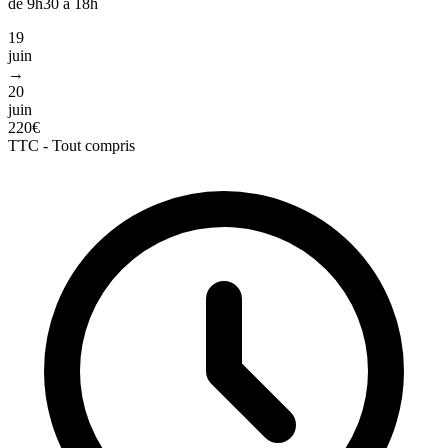
de 9h30 à 18h
19
juin
→
20
juin
220€
TTC - Tout compris