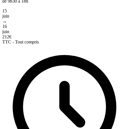
de 9h30 à 18h
15
juin
→
16
juin
212€
TTC - Tout compris