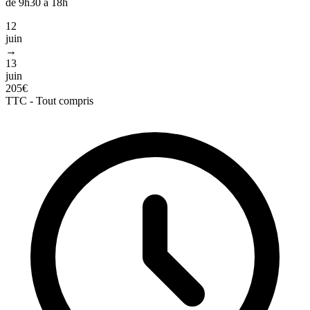
de 9h30 à 18h
12
juin
→
13
juin
205€
TTC - Tout compris