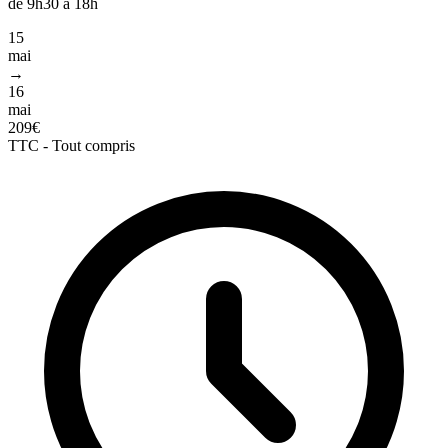
de 9h30 à 18h
15
mai
→
16
mai
209€
TTC - Tout compris